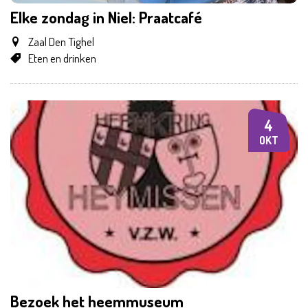
Elke zondag in Niel: Praatcafé
Zaal Den Tighel
Eten en drinken
4
ZO
OKT
Bezoek het heemmuseum