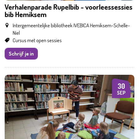
Verhalenparade Rupelbib - voorleessessies
bib Hemiksem
Samen met kinderen eropuit!
Intergemeentelijke bibliotheek IVEBICA Hemiksem-Schelle-
Niel
Cursus met open sessies
Schrijf je in
30
WO
SEP