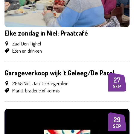
Elke zondag in Niel: Praatcafé
Zaal Den Tighel
Eten en drinken
Garageverkoop wijk 't Geleeg/De Parel
27
ZO
2845 Niel, Jan De Borgerplein
SEP
Markt, braderie of kermis
29
DI
SEP