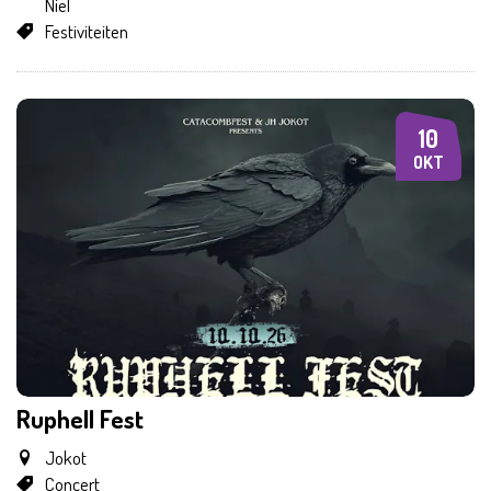
Niel
Festiviteiten
10
ZA
OKT
Ruphell Fest
Jokot
Concert