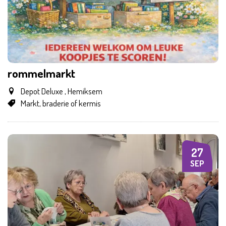
rommelmarkt
Depot Deluxe , Hemiksem
Markt, braderie of kermis
27
ZO
SEP