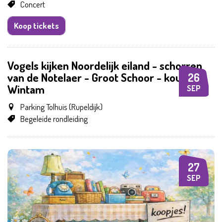
Concert
Koop tickets
Vogels kijken Noordelijk eiland - schorren
van de Notelaer - Groot Schoor - kouter
26
ZA
Wintam
SEP
Parking Tolhuis (Rupeldijk)
Begeleide rondleiding
27
ZO
SEP