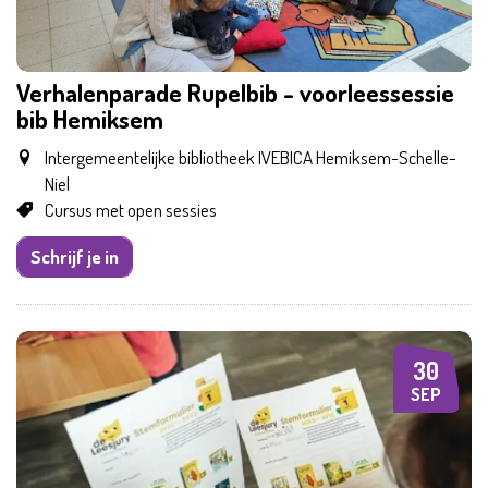
Verhalenparade Rupelbib - voorleessessie
bib Hemiksem
Samen met kinderen eropuit!
Intergemeentelijke bibliotheek IVEBICA Hemiksem-Schelle-
Niel
Cursus met open sessies
Schrijf je in
30
WO
SEP