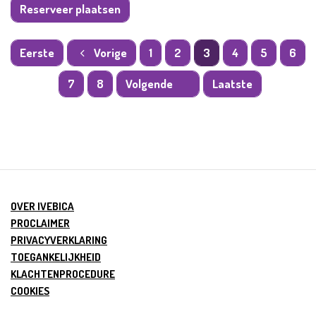
Reserveer plaatsen
Eerste
Vorige
1
2
3
4
5
6
7
8
Volgende
Laatste
Overzicht
OVER IVEBICA
PROCLAIMER
PRIVACYVERKLARING
TOEGANKELIJKHEID
KLACHTENPROCEDURE
COOKIES