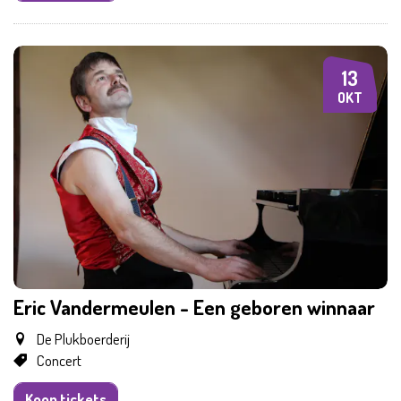
13
DI
OKT
Eric Vandermeulen - Een geboren winnaar
De Plukboerderij
Concert
Koop tickets