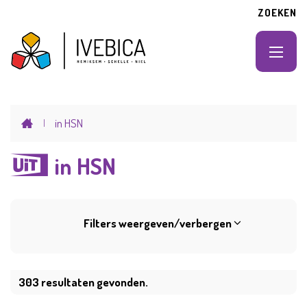
Naar inhoud
Ga naar verfijn of wijzig resulta
ZOEKEN
IVEBICA Hemiksem-Schelle-Niel
MENU
Startpagina
in HSN
in HSN
Rss activiteiten
Filters weergeven/verbergen
303 resultaten gevonden.