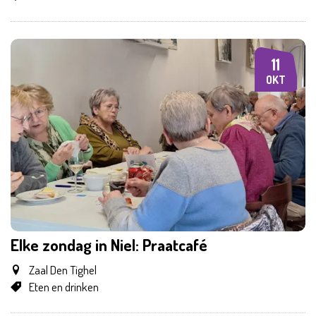
11
ZO
OKT
Elke zondag in Niel: Praatcafé
Zaal Den Tighel
Eten en drinken