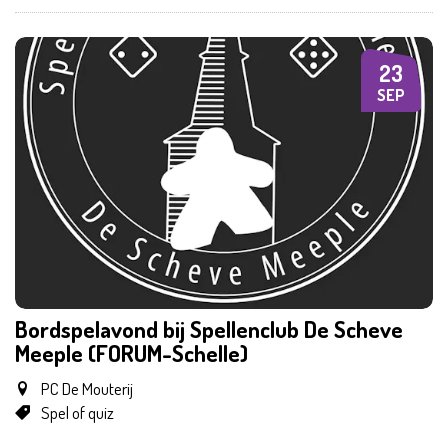
23
WO
SEP
Bordspelavond bij Spellenclub De Scheve
Meeple (FORUM-Schelle)
PC De Mouterij
Spel of quiz