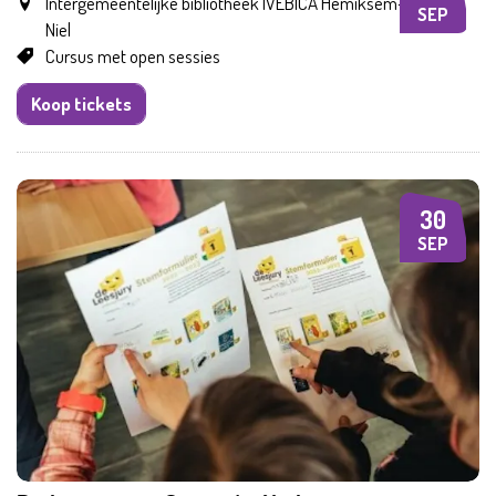
Intergemeentelijke bibliotheek IVEBICA Hemiksem-Schelle-
SEP
Niel
Cursus met open sessies
Koop tickets
30
WO
SEP